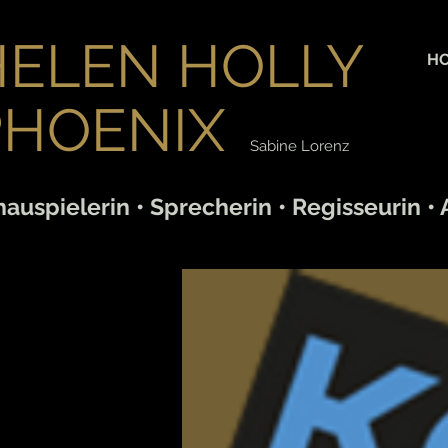
HELEN HOLLY
H
PHOENIX
Sabine Lorenz
auspielerin • Sprecherin • Regisseurin • 