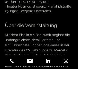
01. Juni 2025, 17:00 – 19:00
Theater Kosmos, Bregenz, Mariahilfstraße
29, 6900 Bregenz, Österreich
Über die Veranstaltung
Mit dem Biss in ein Backwerk beginnt die 
umfangreichste, detaillierteste und 
einflussreichste Erinnerungs-Reise in der 
Literatur des 20. Jahrhunderts. Marcels 
Prousts Roman-Zyklus „Auf der Suche 
nach der verlorenen Zeit“ beschreibt auf 
über 5000 Seiten eine gesamte Epoche 
und ihre Gesellschaft, die Natur, die 
Literatur, das Schauspiel und vor allem 
die Zeit – viel vergangene, vertane, 
verlorene Zeit. Ein geschmäcklerisches 
Dekadenz-Produkt? Mitnichten. Vielmehr 
eine Geschichte von Ausdruck, Austausch 
und von schöpferischer Ausdauer, die im 
Überfluss immer den richtigen Ort zur 