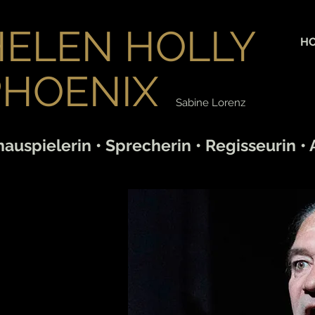
HELEN HOLLY
H
PHOENIX
Sabine Lorenz
auspielerin • Sprecherin • Regisseurin • 