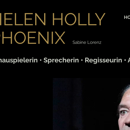
HELEN HOLLY
H
PHOENIX
Sabine Lorenz
auspielerin • Sprecherin • Regisseurin • 