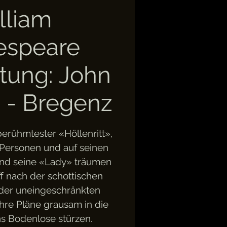
lliam
espeare
tung: John
l) - Bregenz
erühmtester «Höllenritt»,
 Personen und auf seinen
und seine «Lady» träumen
ff nach der schottischen
der uneingeschränkten
ihre Pläne grausam in die
ins Bodenlose stürzen.