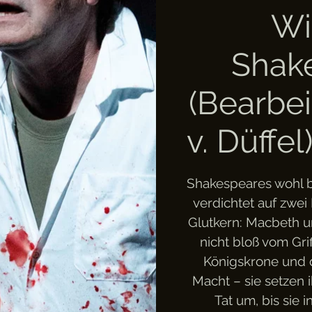
Wi
Shak
(Bearbei
v. Düffe
Shakespeares wohl b
verdichtet auf zwei
Glutkern: Macbeth 
nicht bloß vom Gri
Königskrone und 
Macht – sie setzen 
Tat um, bis sie 