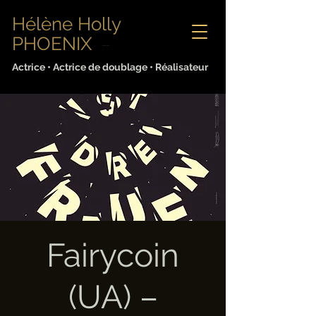
Hélène Holly
PHOENIX
Sabine Lorenz
Actrice • Actrice de doublage • Réalisateur
Fairycoin
(UA) –