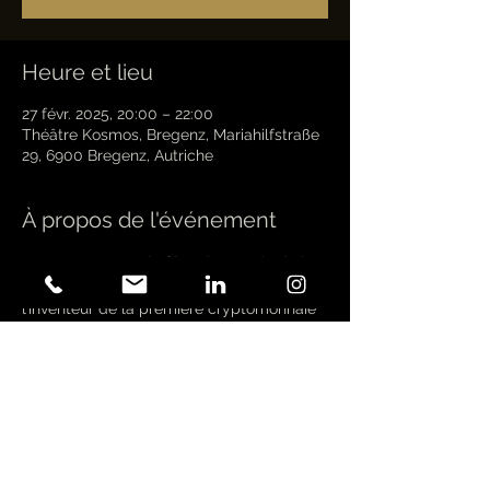
Heure et lieu
27 févr. 2025, 20:00 – 22:00
Théâtre Kosmos, Bregenz, Mariahilfstraße
29, 6900 Bregenz, Autriche
À propos de l'événement
Dans ce « conte de fées du monde de la 
cryptographie », Satoshi Nakamoto, 
l’inventeur de la première cryptomonnaie 
« Bitcoin », regarde depuis la lune un 
illustre groupe de 11 chercheurs de 
fortune se lancer à la recherche de la 
prochaine « grande chose » après 
l’invention du Bitcoin. Baudy décrit leur - 
ou plutôt notre - réalité financière 
capitaliste - qui s'oriente de plus en plus 