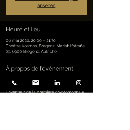
ansehen
Heure et lieu
06 mai 2026, 20:00 – 21:30
Théâtre Kosmos, Bregenz, Mariahilfstraße
29, 6900 Bregenz, Autriche
À propos de l'événement
Dans ce « conte de fées du monde de la 
cryptographie », Satoshi Nakamoto, 
l’inventeur de la première cryptomonnaie 
« Bitcoin », regarde depuis la lune un 
illustre groupe de 11 chercheurs de 
fortune se lancer à la recherche de la 
prochaine « grande chose » après 
l’invention du Bitcoin. Baudy décrit leur - 
ou plutôt notre - réalité financière 