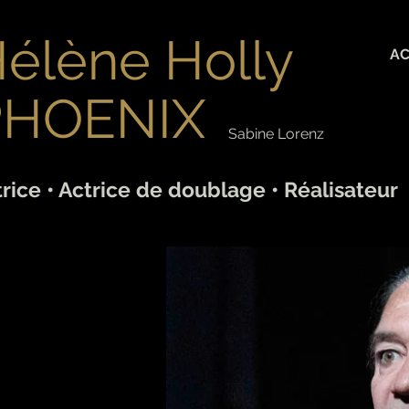
élène Holly
AC
PHOENIX
Sabine Lorenz
rice • Actrice de doublage • Réalisateur