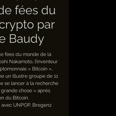
de fées du
rypto par
ie Baudy
de fées du monde de la
oshi Nakamoto, l’inventeur
ptomonnaie « Bitcoin »,
e un illustre groupe de 11
e se lancer à la recherche
« grande chose » après
ion du Bitcoin.
n avec UNPOP, Bregenz