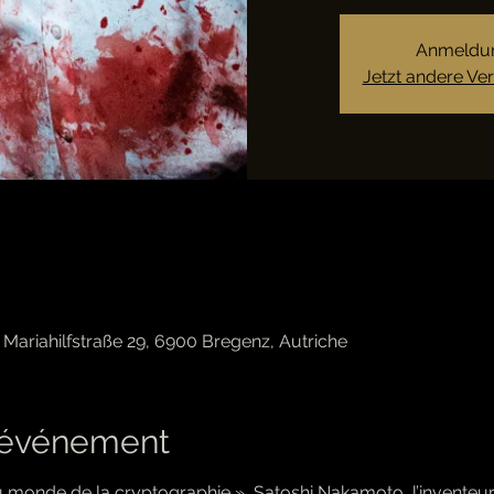
Anmeldun
Jetzt andere Ve
Mariahilfstraße 29, 6900 Bregenz, Autriche
l'événement
 monde de la cryptographie », Satoshi Nakamoto, l’inventeur