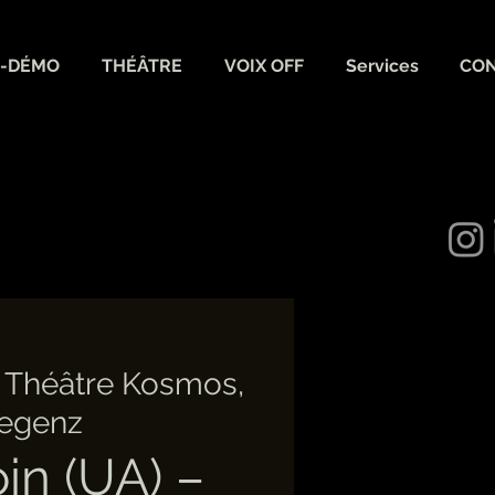
-DÉMO
THÉÂTRE
VOIX OFF
Services
CO
 
Théâtre Kosmos,
egenz
oin (UA) –