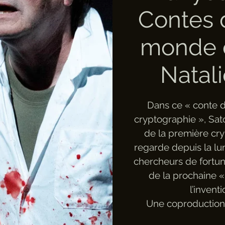
Contes 
monde c
Natal
Dans ce « conte 
cryptographie », Sat
de la première cry
regarde depuis la lun
chercheurs de fortun
de la prochaine 
l’invent
Une coproductio