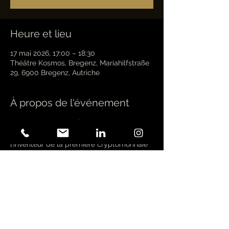
Heure et lieu
17 mai 2026, 17:00 – 18:30
Théâtre Kosmos, Bregenz, Mariahilfstraße
29, 6900 Bregenz, Autriche
À propos de l'événement
Dans ce « conte de fées du monde de la 
cryptographie », Satoshi Nakamoto, 
l’inventeur de la première cryptomonnaie 
« Bitcoin », regarde depuis la lune un 
illustre groupe de 11 chercheurs de 
fortune se lancer à la recherche de la 
prochaine « grande chose » après 
l’invention du Bitcoin. Baudy décrit leur - 
ou plutôt notre - réalité financière 
capitaliste - qui s'oriente de plus en plus 