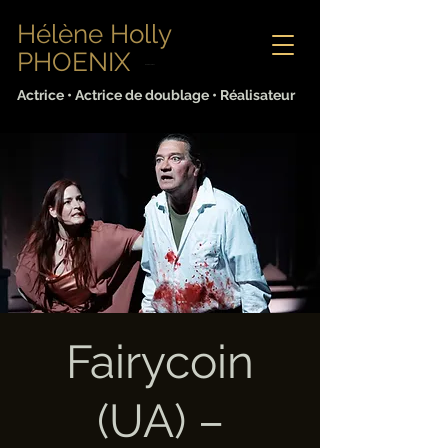
Hélène Holly
PHOENIX
Sabine Lorenz
Actrice • Actrice de doublage • Réalisateur
Fairycoin
(UA) –