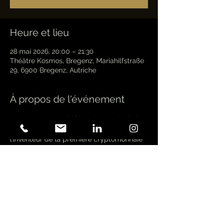
Heure et lieu
28 mai 2026, 20:00 – 21:30
Théâtre Kosmos, Bregenz, Mariahilfstraße
29, 6900 Bregenz, Autriche
À propos de l'événement
Dans ce « conte de fées du monde de la 
cryptographie », Satoshi Nakamoto, 
l’inventeur de la première cryptomonnaie 
« Bitcoin », regarde depuis la lune un 
illustre groupe de 11 chercheurs de 
fortune se lancer à la recherche de la 
prochaine « grande chose » après 
l’invention du Bitcoin. Baudy décrit leur - 
ou plutôt notre - réalité financière 
capitaliste - qui s'oriente de plus en plus 