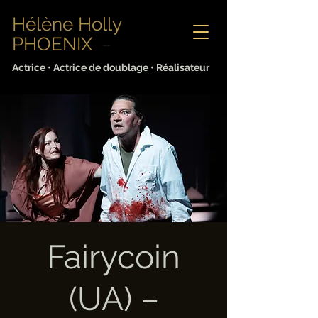
Hélène Holly
PHOENIX
Sabine Lorenz
Actrice • Actrice de doublage • Réalisateur
Fairycoin
(UA) –